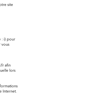
otre site
: i) pour
r vous
.fr
afin
uelle lors
nformations
e Internet.