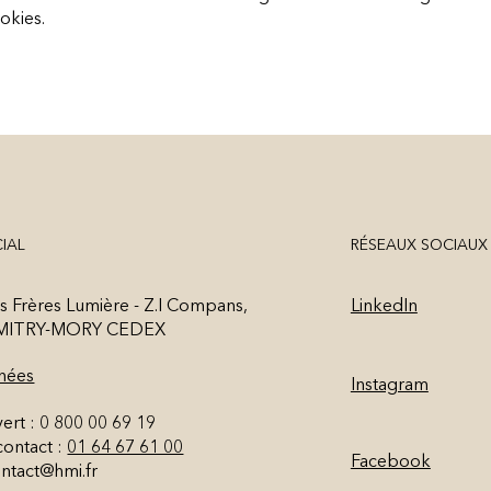
okies.
RÉSEAUX SOCIAUX
CIAL
s Frères Lumière - Z.I Compans,
LinkedIn
 MITRY-MORY CEDEX
nées
Instagram
rt : 0 800 00 69 19
ontact :
01 64 67 61 00
Facebook
ntact@hmi.fr